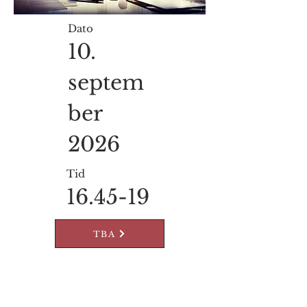
Dato
10.
septem
ber
2026
Tid
16.45-19
TBA
Velkommen til vår tredje