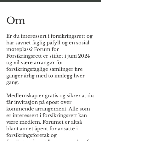
Om
Foreningen er en uavhengig 
organisasjon. Dens formål er å 
Er du interessert i forsikringsrett og
fremme interessen for, og utveksle 
har savnet faglig påfyll og en sosial
kunnskap og erfaringer om, norsk 
møteplass? Forum for
og internasjonal forsikringsrett. 
Forsikringsrett er stiftet i juni 2024
Formålet skal blant annet oppnås 
og vil være arrangør for
gjennom at foreningen arrangerer 
forsikringsfaglige samlinger fire
ganger årlig med to innlegg hver
medlemsmøter med faglige 
gang.
foredrag og diskusjoner.
Medlemskap er gratis og sikrer at du
får invitasjon på epost over
kommende arrangement. Alle som
er interessert i forsikringsrett kan
være medlem. Forumet er altså
blant annet åpent for ansatte i
forsikringsforetak og