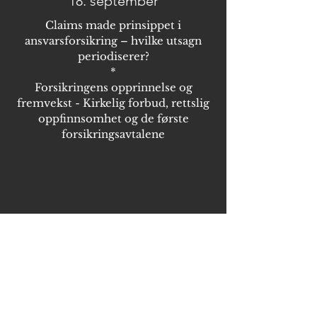
18. september
Claims made prinsippet i
ansvarsforsikring – hvilke utsagn
periodiserer?
*
Forsikringens opprinnelse og
fremvekst - Kirkelig forbud, rettslig
oppfinnsomhet og de første
forsikringsavtalene
Fjerde samling
13. november
Rana Kommune dommene i