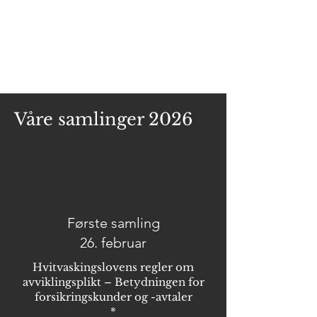
samling i 2026!
Temaer kommer
Våre samlinger 2026
Første samling
26. februar
Hvitvaskingslovens regler om
avviklingsplikt – Betydningen for
forsikringskunder og -avtaler
*